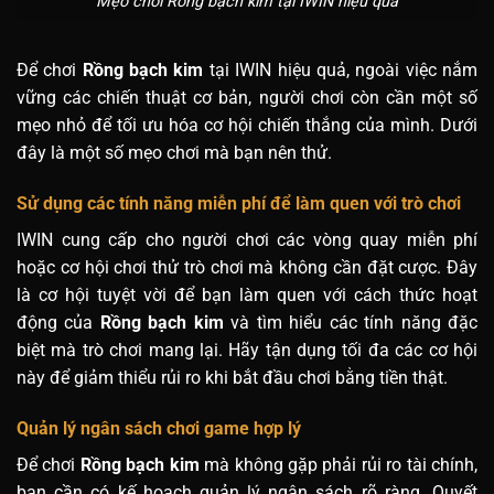
Mẹo chơi Rồng bạch kim tại IWIN hiệu quả
Để chơi
Rồng bạch kim
tại IWIN hiệu quả, ngoài việc nắm
vững các chiến thuật cơ bản, người chơi còn cần một số
mẹo nhỏ để tối ưu hóa cơ hội chiến thắng của mình. Dưới
đây là một số mẹo chơi mà bạn nên thử.
Sử dụng các tính năng miễn phí để làm quen với trò chơi
IWIN cung cấp cho người chơi các vòng quay miễn phí
hoặc cơ hội chơi thử trò chơi mà không cần đặt cược. Đây
là cơ hội tuyệt vời để bạn làm quen với cách thức hoạt
động của
Rồng bạch kim
và tìm hiểu các tính năng đặc
biệt mà trò chơi mang lại. Hãy tận dụng tối đa các cơ hội
này để giảm thiểu rủi ro khi bắt đầu chơi bằng tiền thật.
Quản lý ngân sách chơi game hợp lý
Để chơi
Rồng bạch kim
mà không gặp phải rủi ro tài chính,
bạn cần có kế hoạch quản lý ngân sách rõ ràng. Quyết