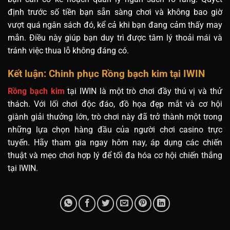
định trước số tiền bạn sẵn sàng chơi và không bao giờ
vượt quá ngân sách đó, kể cả khi bạn đang cảm thấy may
mắn. Điều này giúp bạn duy trì được tâm lý thoải mái và
tránh việc thua lỗ không đáng có.
Kết luận: Chinh phục Rồng bạch kim tại IWIN
Rồng bạch kim
tại IWIN là một trò chơi đầy thú vị và thử
thách. Với lối chơi độc đáo, đồ họa đẹp mắt và cơ hội
giành giải thưởng lớn, trò chơi này đã trở thành một trong
những lựa chọn hàng đầu của người chơi casino trực
tuyến. Hãy tham gia ngay hôm nay, áp dụng các chiến
thuật và mẹo chơi hợp lý để tối đa hóa cơ hội chiến thắng
tại IWIN.