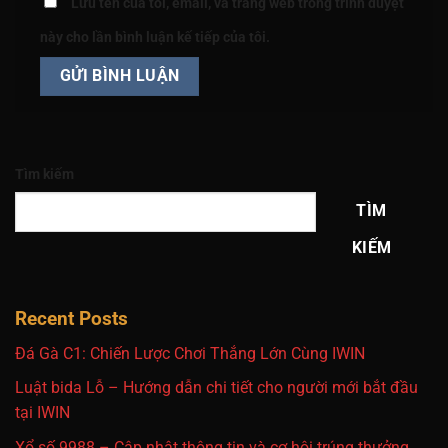
Lưu tên của tôi, email, và trang web trong trình duyệt
này cho lần bình luận kế tiếp của tôi.
Tìm kiếm
TÌM
KIẾM
Recent Posts
Đá Gà C1: Chiến Lược Chơi Thắng Lớn Cùng IWIN
Luật bida Lỗ – Hướng dẫn chi tiết cho người mới bắt đầu
tại IWIN
Xổ số 9988 – Cập nhật thông tin và cơ hội trúng thưởng