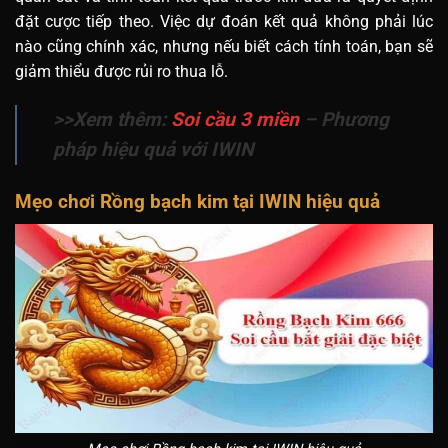
đặt cược tiếp theo. Việc dự đoán kết quả không phải lúc
nào cũng chính xác, nhưng nếu biết cách tính toán, bạn sẽ
giảm thiểu được rủi ro thua lỗ.
>>Xem thêm:
Soi cầu 3 miền
– Phương
pháp hiệu quả với IWIN
Mẹo chơi Rồng bạch kim tại IWIN hiệu quả