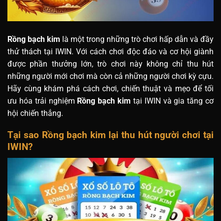
Rồng bạch kim
là một trong những trò chơi hấp dẫn và đầy
thử thách tại IWIN. Với cách chơi độc đáo và cơ hội giành
được phần thưởng lớn, trò chơi này không chỉ thu hút
những người mới chơi mà còn cả những người chơi kỳ cựu.
Hãy cùng khám phá cách chơi, chiến thuật và mẹo để tối
ưu hóa trải nghiệm
Rồng bạch kim
tại IWIN và gia tăng cơ
hội chiến thắng.
Tại sao Rồng bạch kim lại thu hút người chơi tại
IWIN?