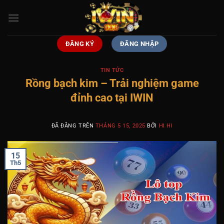
Chuyển
đến
nội
dung
ĐĂNG KÝ
ĐĂNG NHẬP
TIN TỨC
Rồng bạch kim – Trải nghiệm game
đỉnh cao tại IWIN
ĐÃ ĐĂNG TRÊN
THÁNG 5 15, 2025
BỞI
HI HI
15
Th5