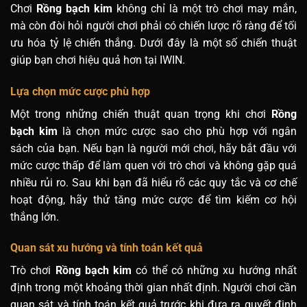
Chơi
Rồng bạch kim
không chỉ là một trò chơi may mắn,
mà còn đòi hỏi người chơi phải có chiến lược rõ ràng để tối
ưu hóa tỷ lệ chiến thắng. Dưới đây là một số chiến thuật
giúp bạn chơi hiệu quả hơn tại IWIN.
Lựa chọn mức cược phù hợp
Một trong những chiến thuật quan trọng khi chơi
Rồng
bạch kim
là chọn mức cược sao cho phù hợp với ngân
sách của bạn. Nếu bạn là người mới chơi, hãy bắt đầu với
mức cược thấp để làm quen với trò chơi và không gặp quá
nhiều rủi ro. Sau khi bạn đã hiểu rõ các quy tắc và cơ chế
hoạt động, hãy thử tăng mức cược để tìm kiếm cơ hội
thắng lớn.
Quan sát xu hướng và tính toán kết quả
Trò chơi
Rồng bạch kim
có thể có những xu hướng nhất
định trong một khoảng thời gian nhất định. Người chơi cần
quan sát và tính toán kết quả trước khi đưa ra quyết định